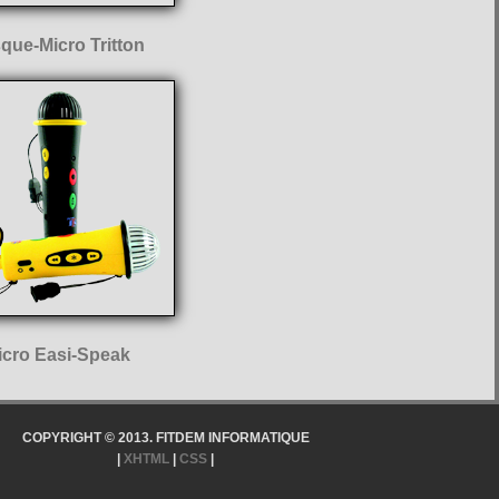
que-Micro Tritton
icro Easi-Speak
COPYRIGHT © 2013. FITDEM INFORMATIQUE
|
XHTML
|
CSS
|